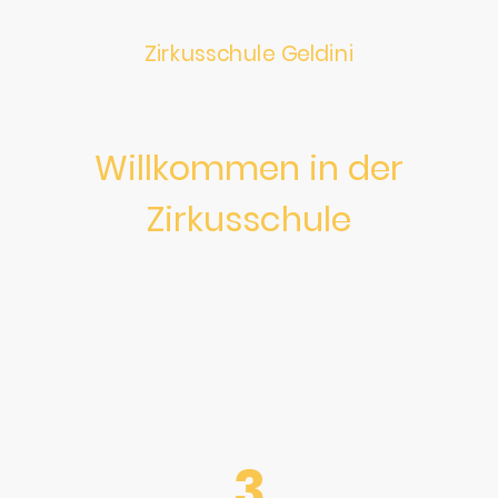
Zirkusschule Geldini
Willkommen in der
Zirkusschule
Lasst uns gemeinsam die wunderbare Welt des Zirkus
erobern! Hier fördern wir nicht nur Fähigkeiten, sondern
entfalten auch verborgene Talente und ermutigen zur
Kreativität. Bei uns haben Kinder die Freiheit, zu
experimentieren und ihre einzigartigen Persönlichkeiten
zum Strahlen zu bringen. Sie wachsen über sich hinaus und
werden zu den strahlenden Stars unserer Manege.
3