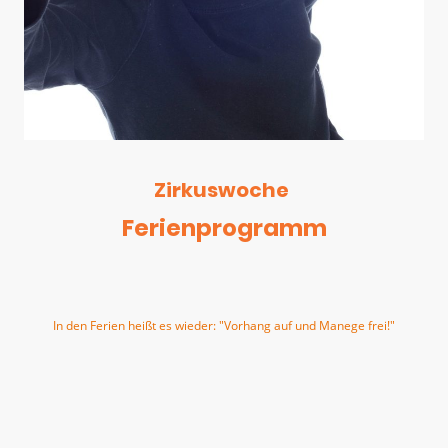
Zirkuswoche
Ferienprogramm
In den Ferien heißt es wieder: "Vorhang auf und Manege frei!"
Die kleinen Artisten tauchen von Montag bis Freitag in die bunte Welt
des Zirkus ein. Akrobatik, Luftkünste, Clown, Seiltanz und vieles mehr
darf ausprobiert werden.
Was den Kindern den größten Spaß bereitet wird gemeinsam vertieft.
Am Freitagmittag öffnet sich dann der Vorhang für die große Abschluss-