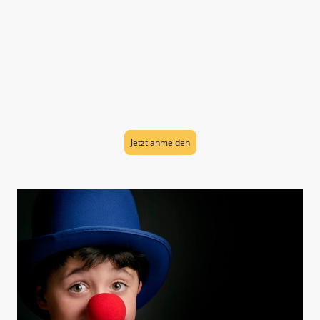
Der Kurs findet das ganze Jahr wöchentlich am Donnerstag statt.
Gruppe 2: 16:45-18:15 Uhr
Kosten: 60€ pro Monat
(monatlich kündbar)
Du bist dir unsicher, ob Zirkus das Richtige ist?
Vereinbare jetzt ein Schnuppertraining (15€/Kind)
Jetzt anmelden