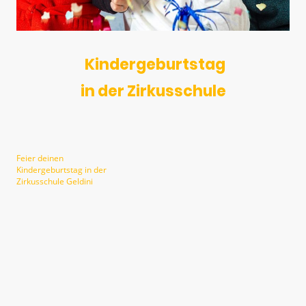
Kindergeburtstag
in der Zirkusschule
Feier deinen
Kindergeburtstag in der
Zirkusschule Geldini
Lust auf einen unvergesslichen Tag voller Spaß, Glitzer und Magie?
Bei uns verwandelt sich dein Geburtstag in ein kunterbuntes Zirkus-
Abenteuer!
Schlüpft in schimmernde Kostüme, probiert euch mit allerhand
spannenden Requisiten aus und lernt kleine Tricks und Kunststücke, die
ihr stolz präsentieren könnt.
Ob Clown, Jongleur oder Akrobat - hier könnt ihr ausprobieren, was