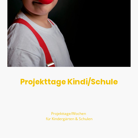
Kindi/Schule
Projekttage
Projekttage/Wochen
für Kindergärten & Schulen
Einmal selbst in der Manege stehen - diesen Traum machen wir an