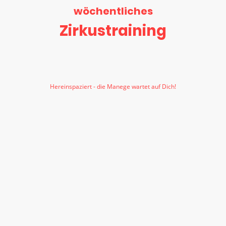
wöchentliches
Zirkustraining
Hereinspaziert - die Manege wartet auf Dich!
Ob am Vertikaltuch hoch in der Luft, mutig über das Seil balancieren,
Bälle wirbeln lassen wie ein Jongliermeister oder mit Clownerie das
Publikum zum Lachen bringen - hier kannst du alles ausprobieren.
Jede Woche trainieren wie querbeet alle Zirkusdisziplinen:
Luftkünste am Vertikaltuch & Trapez
Bodenakrobatik & Seiltanz
Jonglieren & Clownerie
Hula Hoop & vieles mehr
Und das Beste: Kurz vor den Sommerferien heißt es "Manege frei!" Bei
unserer großen Zirkusshow zeigst du deinen Freunden und Familie, was
du gelernt hast. Applaus und Staunen garantiert!
Für Kinder ab 8 Jahren