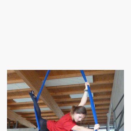
Auftritte entflammten meine Begeisterung für die Bühne und das
Gefühl von Lampenfieber und Stolz wurde für mich süchtig machend.
Ich wollte hoch hinaus und die Menschen mit meinen Tricks
beeindrucken.
Mit 14 Jahren wurde ich zur Hilfstrainerin in Zirkuspädagogik
ausgebildet. 2017 kam der Übungsleiterschein für Gerätturnen hinzu.
Heute leite ich die Zirkusschule Geldini in Aulendorf, wo ich meine
Erfahrungen und Leidenschaft mit anderen teilen kann. Ich freue mich
darauf, jeden Einzelnen zu inspirieren und die Magie des Zirkus
weiterzugeben!